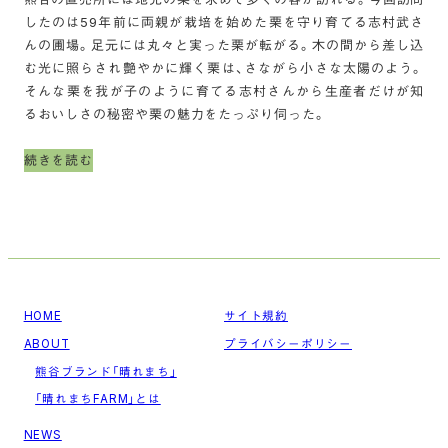
したのは59年前に両親が栽培を始めた栗を守り育てる志村武さ
んの圃場。足元には丸々と実った栗が転がる。木の間から差し込
む光に照らされ艶やかに輝く栗は、さながら小さな太陽のよう。
そんな栗を我が子のように育てる志村さんから生産者だけが知
るおいしさの秘密や栗の魅力をたっぷり伺った。
続きを読む
HOME
サイト規約
ABOUT
プライバシーポリシー
熊谷ブランド「晴れまち」
「晴れまちFARM」とは
NEWS