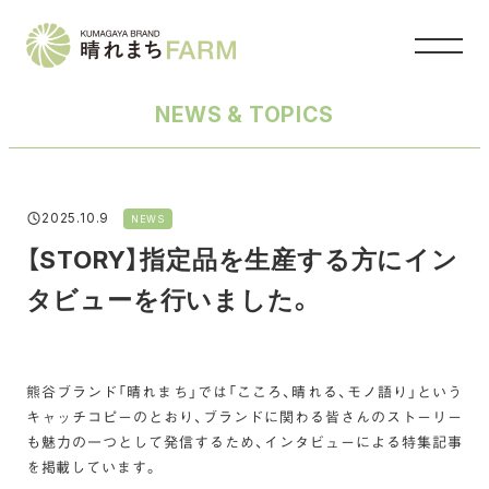
メ
イ
ン
コ
NEWS & TOPICS
ン
テ
ン
ツ
カテゴリー
2025.10.9
へ
NEWS
投稿日
移
【STORY】指定品を生産する方にイン
動
タビューを行いました。
熊谷ブランド「晴れまち」では「こころ、晴れる、モノ語り」という
キャッチコピーのとおり、ブランドに関わる皆さんのストーリー
も魅力の一つとして発信するため、インタビューによる特集記事
を掲載しています。