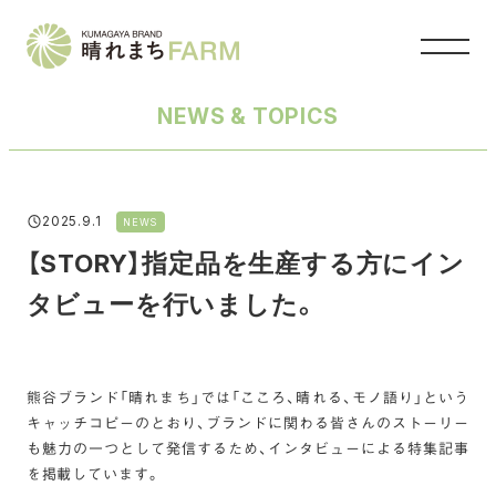
メ
イ
ン
コ
NEWS & TOPICS
ン
テ
ン
ツ
カテゴリー
2025.9.1
へ
NEWS
投稿日
移
【STORY】指定品を生産する方にイン
動
タビューを行いました。
熊谷ブランド「晴れまち」では「こころ、晴れる、モノ語り」という
キャッチコピーのとおり、ブランドに関わる皆さんのストーリー
も魅力の一つとして発信するため、インタビューによる特集記事
を掲載しています。