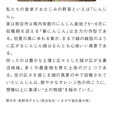
私たちの食卓でおなじみの野菜といえば「にんじ
ん」。
実は熊谷市は県内有数のにんじん産地で5～6月に
収穫期を迎える「春にんじん」は主力の作型であ
る。初夏の風にゆれる葉が、まるで緑の絨毯のよう
に広がるにんじん畑はなんとも心地いい風景であ
る。
伺ったのは豊かな土壌と広々とした畑が広がる妻
沼地域。多くの農産物を育む土地のひとつであ
る。空の広さを感じる畑の風景の中で収穫されて
いたにんじんは、鮮やかなオレンジ色の向こうに、
想像以上に奥深い“土の物語”を秘めていた。
聞き手：牧野悦子さん（熊谷在住・くまがや食応援大使）