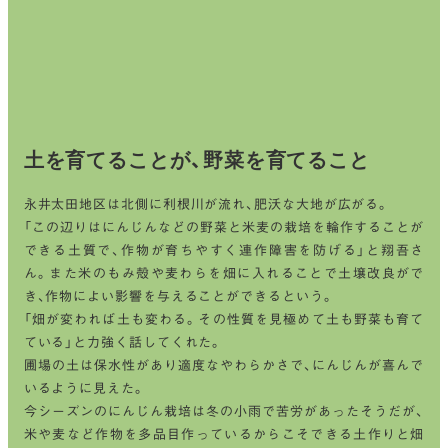
土を育てることが、野菜を育てること
永井太田地区は北側に利根川が流れ、肥沃な大地が広がる。
「この辺りはにんじんなどの野菜と米麦の栽培を輪作することが
できる土質で、作物が育ちやすく連作障害を防げる」と翔吾さ
ん。また米のもみ殻や麦わらを畑に入れることで土壌改良がで
き、作物によい影響を与えることができるという。
「畑が変われば土も変わる。その性質を見極めて土も野菜も育て
ている」と力強く話してくれた。
圃場の土は保水性があり適度なやわらかさで、にんじんが喜んで
いるように見えた。
今シーズンのにんじん栽培は冬の小雨で苦労があったそうだが、
米や麦など作物を多品目作っているからこそできる土作りと畑