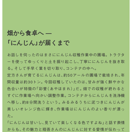
畑から食卓へ ―
「にんじん」が届くまで
お話しを伺ったのはまさににんじん収穫作業中の圃場。トラクタ
ーを使ってゆっくりと土を掘り起こし、丁寧ににんじんを抜き取
る。そして手早く葉を切り取り、コンテナの中へ。
定方さんが育てるにんじんは、約50アールの圃場で栽培され、年
間収量は約30トン。今回収穫していたのは、甘みが強く鮮やかな
色合いが特徴の「彩誉（あやほまれ）」だ。畑での収穫が終わると
すぐに作業場へ向かい調整作業。コンテナからにんじんを洗浄機
へ移し、約8分間洗うという。みるみるうちに泥つきにんじんが
美しいオレンジ色に輝き、作業場はにんじんのよい香りが漂っ
た。
「にんじんは甘いし、見ていて楽しくなる色ですよね」と話す表情
からも、その魅力と翔吾さんのにんじんに対する愛情が伝わって