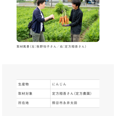
取材風景（左：牧野悦子さん／右：定方翔吾さん）
生産物
にんじん
取材対象
定方翔吾さん（定方農園）
所在地
熊谷市永井太田