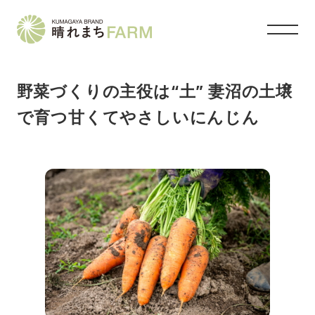
メ
イ
ン
コ
ン
野菜づくりの主役は“土” 妻沼の土壌
テ
ン
で育つ甘くてやさしいにんじん
ツ
へ
移
動