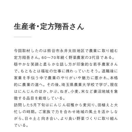
生産者・定方翔吾さん
今回取材したのは熊谷市永井太田地区で農業に取り組む
定方翔吾さん。60～70年続く野菜農家の3代目である。
穏やかな笑顔と柔らかな話し方が印象的な若手農家さん
で、もともとは福祉の仕事に携わっていたそう。退職後に
家業を手伝う中で農業のやりがいや魅力に惹かれ、本格
的に農業の道へ。その後、埼玉県農業大学校で学び、現在
はにんじんのほか、かぶ、ねぎ、小麦、米など妻沼地域を象
徴する品目を栽培している。
訪問した5月下旬はにんじん収穫から麦刈り、田植えと大
忙しの時期。ご家族で力を合わせ地域の風土を活かしな
がら、日々土と向き合い、より良い野菜づくりに取り組ん
でいる。